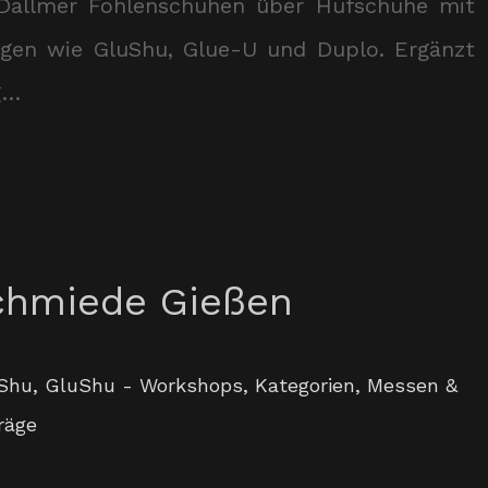
Dallmer Fohlenschuhen über Hufschuhe mit
ägen wie GluShu, Glue-U und Duplo. Ergänzt
g…
schmiede Gießen
Shu
,
GluShu - Workshops
,
Kategorien
,
Messen &
räge