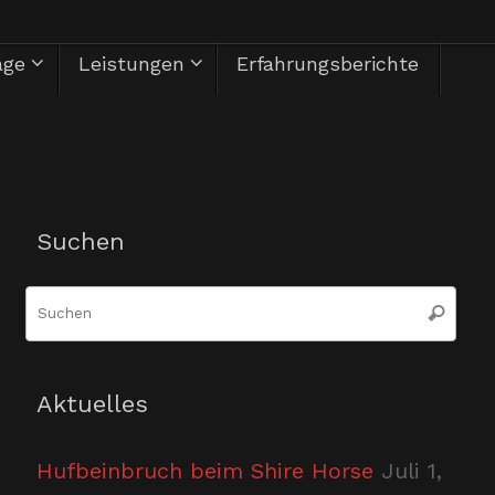
äge
Leistungen
Erfahrungsberichte
Herzlich Willkommen
Suchen
Suc
Suchen
nac
Aktuelles
Hufbeinbruch beim Shire Horse
Juli 1,