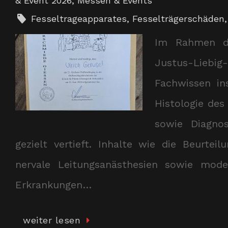
& Event 2026
,
Messen & Events
Fesseltrageapparates
,
Fesselträgerschäden
Im Rahmen de
Justus-Lieb
Fachwissen in
Histologie des
sowie Diagnos
gezielt vertieft. Inhalte wie die Beurtei
nervale Leitungsanästhesien sowie mode
Erkrankungen…
weiter lesen