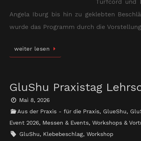
Turfcord und 
Angela Iburg bis hin zu geklebten Beschl
wurde das Programm durch die Vorstellun
weiter lesen
GluShu Praxistag Lehr
Mai 8, 2026
Aus der Praxis - für die Praxis
,
GlueShu
,
Glu
Event 2026
,
Messen & Events
,
Workshops & Vort
GluShu
,
Klebebeschlag
,
Workshop