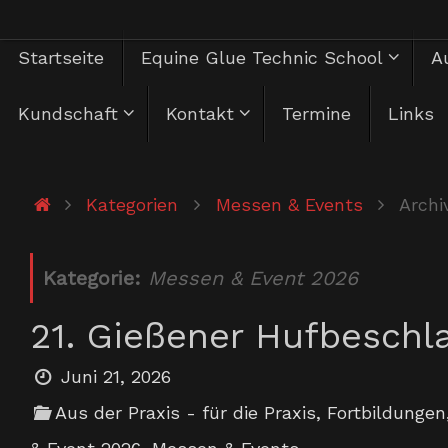
Zum
Zum
Startseite
Equine Glue Technic School
Au
Inhalt
springen
Inhalt
Kundschaft
Kontakt
Termine
Links
springen
Start
Kategorien
Messen & Events
Archi
Kategorie:
Messen & Event 2026
21. Gießener Hufbeschl
Juni 21, 2026
Aus der Praxis - für die Praxis
,
Fortbildungen