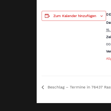
DE
Zum Kalender hinzufügen
Da
15
Zei
00
Ve
Al
Beschlag – Termine in 76437 Ras