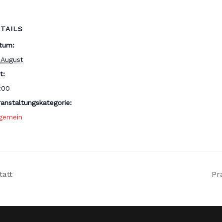
TAILS
tum:
. August
t:
:00
ranstaltungskategorie:
lgemein
tatt
Pr