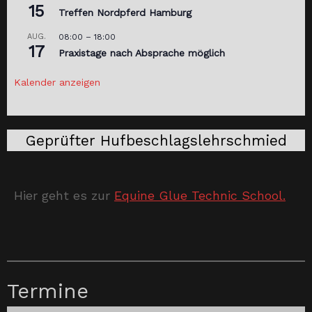
15
Treffen Nordpferd Hamburg
AUG.
08:00
–
18:00
17
Praxistage nach Absprache möglich
Kalender anzeigen
Geprüfter Hufbeschlagslehrschmied
Hier geht es zur
Equine Glue Technic School.
Termine