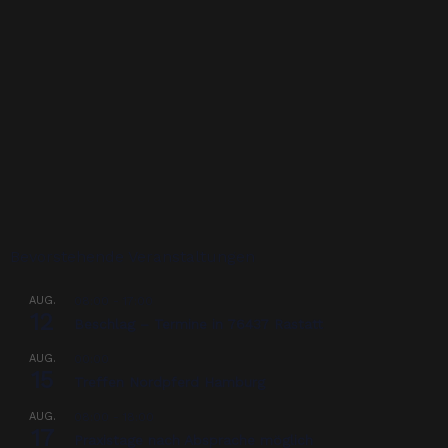
Bevorstehende Veranstaltungen
AUG.
08:00
-
17:00
12
Beschlag – Termine in 76437 Rastatt
AUG.
00:00
15
Treffen Nordpferd Hamburg
AUG.
08:00
-
18:00
17
Praxistage nach Absprache möglich