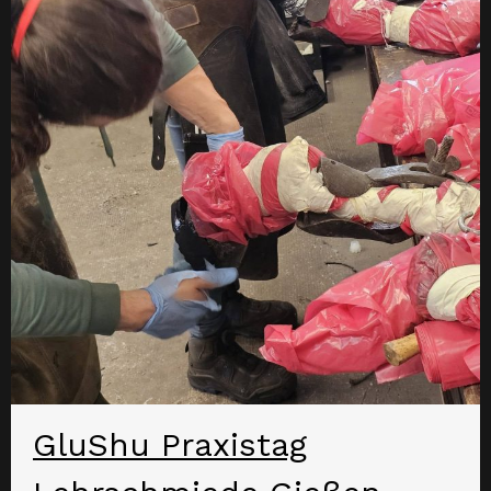
GluShu Praxistag