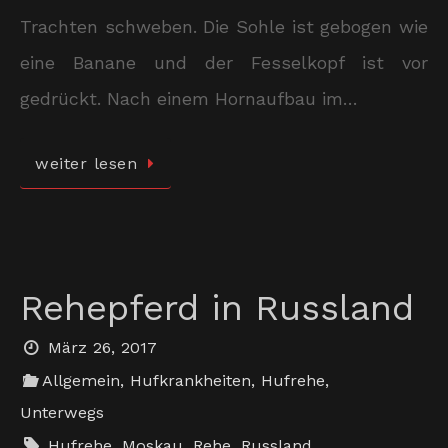
Trachten schweben. Die Sohle ist gebogen wie
eine Banane und der Fesselkopf ist vor
gedrückt. Nach einem Hornaufbau im…
weiter lesen
Rehepferd in Russland
März 26, 2017
Allgemein
,
Hufkrankheiten
,
Hufrehe
,
Unterwegs
Hufrehe
,
Moskau
,
Rehe
,
Russland