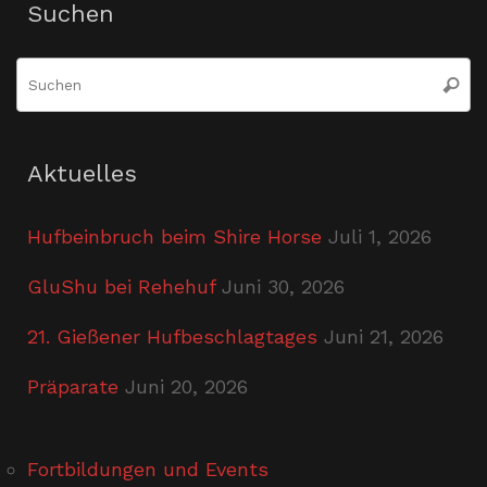
Suchen
S
Suche
n
Aktuelles
Hufbeinbruch beim Shire Horse
Juli 1, 2026
GluShu bei Rehehuf
Juni 30, 2026
21. Gießener Hufbeschlagtages
Juni 21, 2026
Präparate
Juni 20, 2026
Fortbildungen und Events