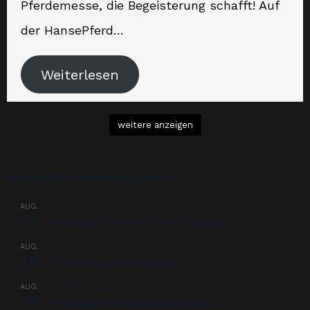
Pferdemesse, die Begeisterung schafft! Auf
der HansePferd…
Weiterlesen
weitere anzeigen
Bevorstehende Veranstaltungen
AUG.
08:00
-
17:00
12
Beschlag – Termine in 76437 Rastatt
AUG.
00:00
15
Treffen Nordpferd Hamburg
AUG.
08:00
-
18:00
17
Praxistage nach Absprache möglich