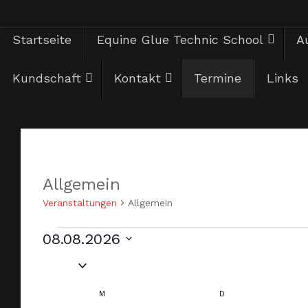
Zum
Zum
Startseite
Equine Glue Technic School
Au
Inhalt
springen
Inhalt
Kundschaft
Kontakt
Termine
Links
springen
Allgemein
Veranstaltungen
Allgemein
08.08.2026
Veranstaltungen
Datum
wählen.
M
MONTAG
D
DIENSTAG