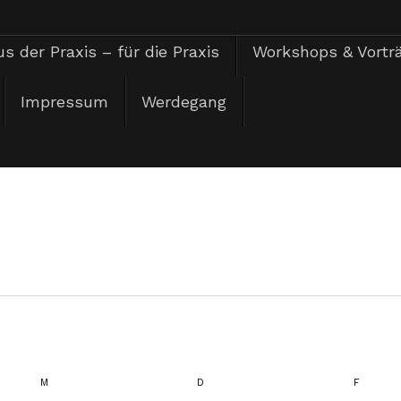
s der Praxis – für die Praxis
Workshops & Vortr
Impressum
Werdegang
M
MITTWOCH
D
DONNERSTAG
F
FREITAG