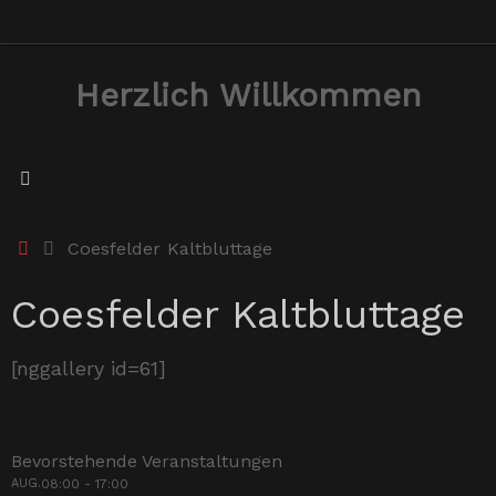
Zum
Inhalt
Herzlich Willkommen
springen
Start
Coesfelder Kaltbluttage
Coesfelder Kaltbluttage
[nggallery id=61]
Bevorstehende Veranstaltungen
AUG.
08:00
-
17:00