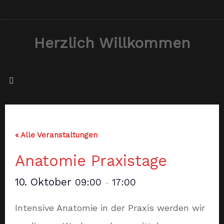
Zum
Inhalt
Herzlich Willkommen
springen
« Alle Veranstaltungen
Anatomie Praxistage
10. Oktober
09:00
17:00
–
Intensive Anatomie in der Praxis werden wir