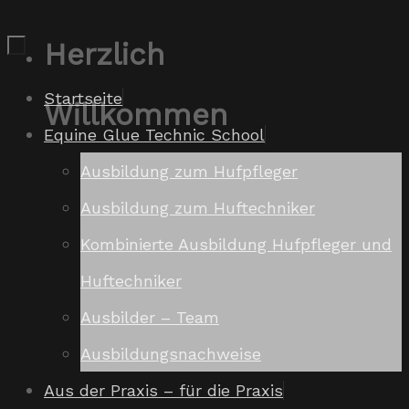
Zum
Herzlich
Inhalt
Zum
Startseite
Willkommen
springen
Inhalt
Equine Glue Technic School
springen
Ausbildung zum Hufpfleger
Ausbildung zum Huftechniker
Kombinierte Ausbildung Hufpfleger und
Huftechniker
Ausbilder – Team
Ausbildungsnachweise
Aus der Praxis – für die Praxis