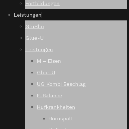
Fortbildungen
Leistungen
GluShu
Glue-U
Leistungen
M – Eisen
Glue-U
UG Kombi Beschlag
F-Balance
Hufkrankheiten
Hornspalt