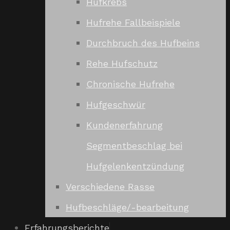
Hufkrebs
Hufrehe Fallbeispiele
Durchbruch des Hufbeins
Rehe Hufschutz
Chronische Hufrehe
Hufgeschwür
Kundenerfahrung
Segmentbeschlag bei
Hufgelenkentzündung
Verschiedene Rasse
Hufbeschläge/-bearbeitung
Erfahrungsberichte