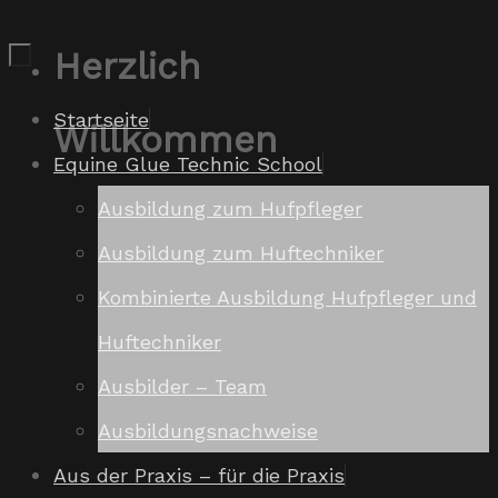
Zum
Herzlich
Inhalt
Zum
Startseite
Willkommen
springen
Inhalt
Equine Glue Technic School
springen
Ausbildung zum Hufpfleger
Ausbildung zum Huftechniker
Kombinierte Ausbildung Hufpfleger und
Huftechniker
Ausbilder – Team
Ausbildungsnachweise
Aus der Praxis – für die Praxis