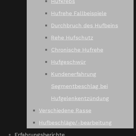
Hufkrebs
Hufrehe Fallbeispiele
Durchbruch des Hufbeins
Rehe Hufschutz
Chronische Hufrehe
Hufgeschwür
Kundenerfahrung
Segmentbeschlag bei
Hufgelenkentzündung
Verschiedene Rasse
Hufbeschläge/-bearbeitung
Erfahrungsberichte