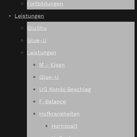
Fortbildungen
Leistungen
GluShu
Glue-U
Leistungen
M – Eisen
Glue-U
UG Kombi Beschlag
F-Balance
Hufkrankheiten
Hornspalt