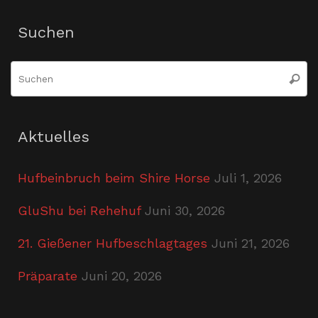
Suchen
S
Suche
n
Aktuelles
Hufbeinbruch beim Shire Horse
Juli 1, 2026
GluShu bei Rehehuf
Juni 30, 2026
21. Gießener Hufbeschlagtages
Juni 21, 2026
Präparate
Juni 20, 2026