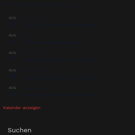
Bevorstehende Veranstaltungen
AUG.
08:00
-
17:00
12
Beschlag – Termine in 76437 Rastatt
AUG.
00:00
15
Treffen Nordpferd Hamburg
AUG.
08:00
-
18:00
17
Praxistage nach Absprache möglich
AUG.
08:00
-
18:00
18
Praxistage nach Absprache möglich
AUG.
08:00
-
18:00
19
Praxistage nach Absprache möglich
Kalender anzeigen
Suchen