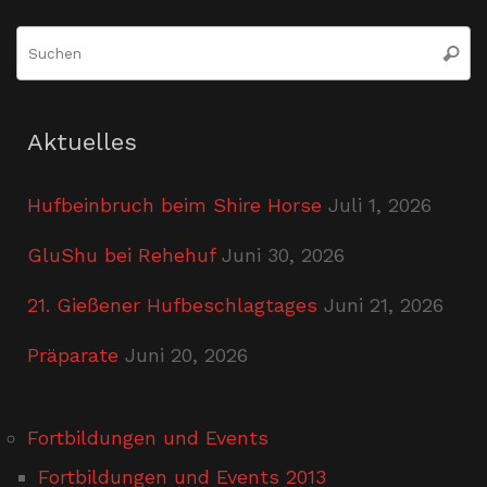
S
Suche
n
Aktuelles
Hufbeinbruch beim Shire Horse
Juli 1, 2026
GluShu bei Rehehuf
Juni 30, 2026
21. Gießener Hufbeschlagtages
Juni 21, 2026
Präparate
Juni 20, 2026
Fortbildungen und Events
Fortbildungen und Events 2013