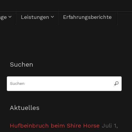
äge
Leistungen
Erfahrungsberichte
Herzlich Willkommen
Suchen
Suc
Suchen
nac
Aktuelles
Hufbeinbruch beim Shire Horse
Juli 1,