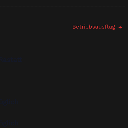
Betriebsausflug
Rastatt
öglich
öglich