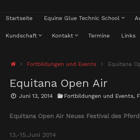
Zum
Zum
Startseite
Equine Glue Technic School
Au
Inhalt
springen
Inhalt
Kundschaft
Kontakt
Termine
Links
springen
Start
Fortbildungen und Events
Equitana Op
Equitana Open Air
Juni 13, 2014
Fortbildungen und Events
,
F
Equitana Open Air Neuss Festival des Pfer
13.-15.Juni 2014