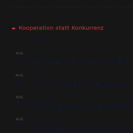
Kooperation statt Konkurrenz
Bevorstehende Veranstaltungen
AUG.
08:00
-
17:00
12
Beschlag – Termine in 76437 
AUG.
00:00
15
Treffen Nordpferd Hamburg
AUG.
08:00
-
18:00
17
Praxistage nach Absprache m
AUG.
08:00
-
18:00
18
Praxistage nach Absprache m