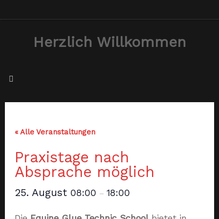
Zum
Inhalt
Herzlich Willkommen
springen
« Alle Veranstaltungen
Praxistage nach
Absprache möglich
25. August
08:00
18:00
–
Die
Equine Glue Technic School
bietet in