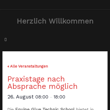
Zum
Inhalt
Herzlich Willkommen
springen
« Alle Veranstaltungen
Praxistage nach
Absprache möglich
26. August
08:00
18:00
–
Die
Equine Glue Technic School
bietet in