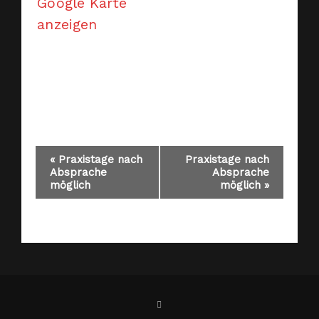
Google Karte
anzeigen
Veranstaltung-
«
Praxistage nach
Praxistage nach
Absprache
Absprache
möglich
möglich
»
Navigation