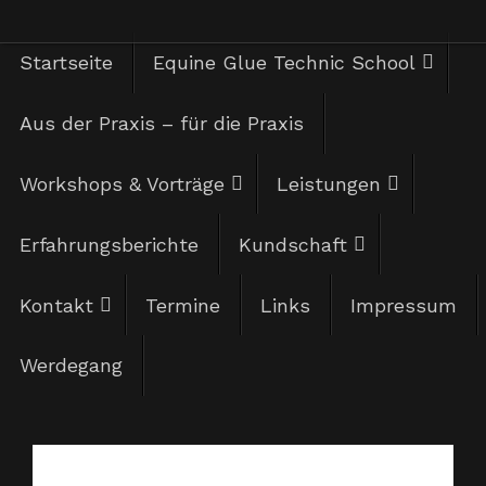
Zum
Zum
Startseite
Equine Glue Technic School
Herzlich
Inhalt
springen
Inhalt
Aus der Praxis – für die Praxis
Willkom
springen
Workshops & Vorträge
Leistungen
Erfahrungsberichte
Kundschaft
Kontakt
Termine
Links
Impressum
Werdegang