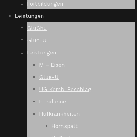
Fortbildungen
Leistungen
GluShu
Glue-U
Leistungen
M – Eisen
Glue-U
UG Kombi Beschlag
F-Balance
Hufkrankheiten
Hornspalt