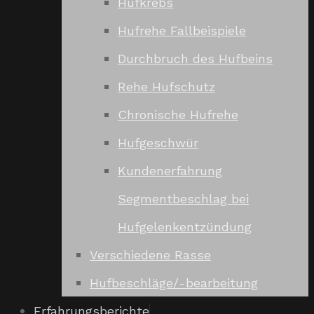
Hufkrebs
Hufrehe Fallbeispiele
Durchbruch des Hufbeins
Rehe Hufschutz
Chronische Hufrehe
Hufgeschwür
Kundenerfahrung
Segmentbeschlag bei
Hufgelenkentzündung
Verschiedene Rasse
Hufbeschläge/-bearbeitung
Erfahrungsberichte