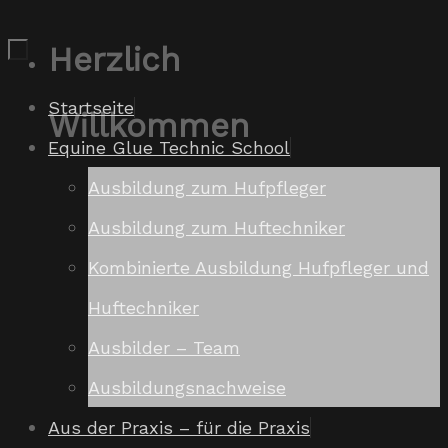
Zum
Herzlich
Inhalt
Zum
Startseite
Willkommen
springen
Inhalt
Equine Glue Technic School
springen
Ausbildung zum Hufpfleger
Ausbildung zum Huftechniker
Kombinierte Ausbildung Hufpfleger und
Huftechniker
Ausbilder – Team
Ausbildungsnachweise
Aus der Praxis – für die Praxis