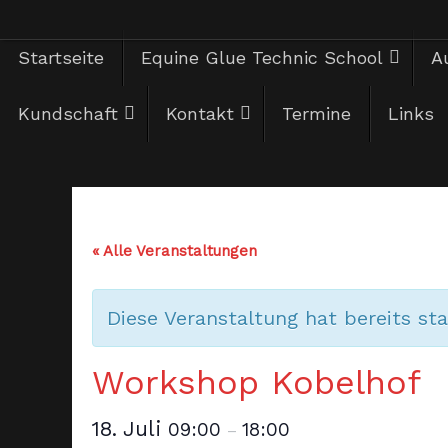
Zum
Zum
Startseite
Equine Glue Technic School
Au
Inhalt
springen
Inhalt
Kundschaft
Kontakt
Termine
Links
springen
« Alle Veranstaltungen
Diese Veranstaltung hat bereits st
Workshop Kobelhof
18. Juli
09:00
18:00
–