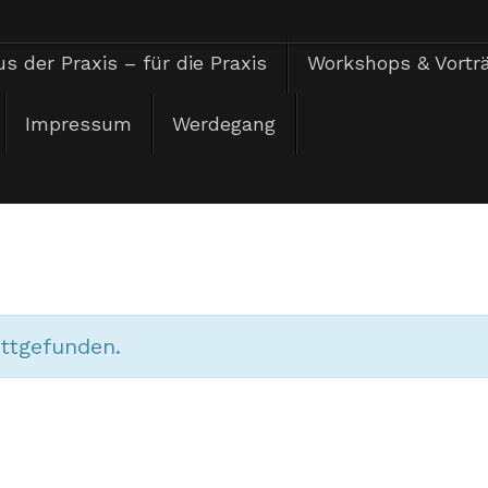
s der Praxis – für die Praxis
Workshops & Vortr
Impressum
Werdegang
attgefunden.