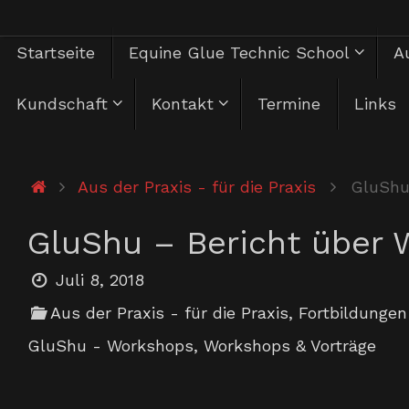
Zum
Zum
Startseite
Equine Glue Technic School
Au
Inhalt
springen
Inhalt
Kundschaft
Kontakt
Termine
Links
springen
Start
Aus der Praxis - für die Praxis
GluShu
GluShu – Bericht über
Juli 8, 2018
Aus der Praxis - für die Praxis
,
Fortbildungen
GluShu - Workshops
,
Workshops & Vorträge