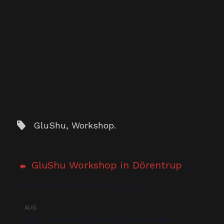
GluShu
,
Workshop
.
GluShu Workshop in Dörentrup
Bevorstehende Veranstaltungen
AUG.
08:00
-
17:00
12
Beschlag – Termine in 76437 Rastatt