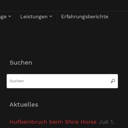
äge
Leistungen
Erfahrungsberichte
Herzlich Willkommen
Suchen
Suc
Suchen
nac
Aktuelles
Hufbeinbruch beim Shire Horse
Juli 1,