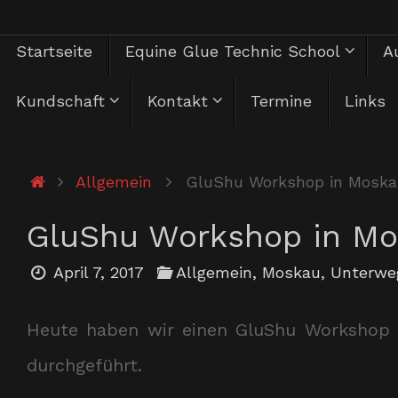
Zum
Zum
Startseite
Equine Glue Technic School
Au
Inhalt
springen
Inhalt
Kundschaft
Kontakt
Termine
Links
springen
Start
Allgemein
GluShu Workshop in Moska
GluShu Workshop in M
April 7, 2017
Allgemein
,
Moskau
,
Unterwe
Heute haben wir einen GluShu Workshop 
durchgeführt.