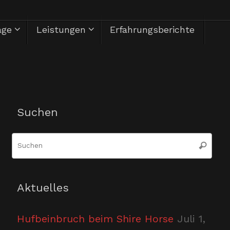
äge
Leistungen
Erfahrungsberichte
Herzlich Willkommen
Suchen
Suc
Suchen
nac
Aktuelles
Hufbeinbruch beim Shire Horse
Juli 1,