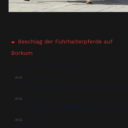
Beschlag der Fuhrhalterpferde auf
Borkum
Bevorstehende Veranstaltungen
AUG.
08:00
-
17:00
12
Beschlag – Termine in 76437 
AUG.
00:00
15
Treffen Nordpferd Hamburg
AUG.
08:00
-
18:00
17