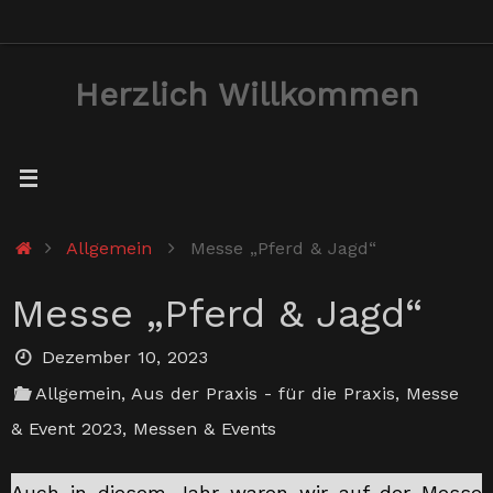
Zum
Inhalt
Herzlich Willkommen
springen
Start
Allgemein
Messe „Pferd & Jagd“
Messe „Pferd & Jagd“
Dezember 10, 2023
Allgemein
,
Aus der Praxis - für die Praxis
,
Messe
& Event 2023
,
Messen & Events
Auch in diesem Jahr waren wir auf der Messe