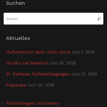
Suchen
S
Suche
n
Aktuelles
Hufbeinbruch beim Shire Horse
Juli 1, 2026
GluShu bei Rehehuf
Juni 30, 2026
21. Gießener Hufbeschlagtages
Juni 21, 2026
Präparate
Juni 20, 2026
Fortbildungen und Events