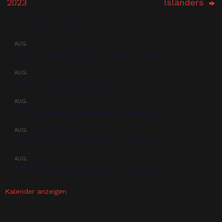
2023
Isländers
Bevorstehende Veranstaltungen
AUG.
08:00
-
17:00
12
Beschlag – Termine in 76437 Rastatt
AUG.
00:00
15
Treffen Nordpferd Hamburg
AUG.
08:00
-
18:00
17
Praxistage nach Absprache möglich
AUG.
08:00
-
18:00
18
Praxistage nach Absprache möglich
AUG.
08:00
-
18:00
19
Praxistage nach Absprache möglich
Kalender anzeigen