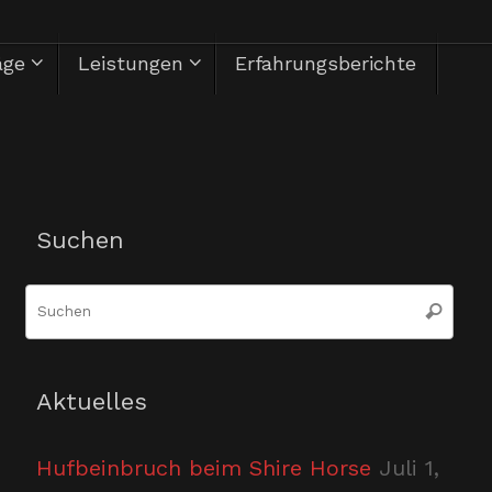
äge
Leistungen
Erfahrungsberichte
Herzlich Willkommen
Suchen
Suc
Suchen
nac
Aktuelles
Hufbeinbruch beim Shire Horse
Juli 1,