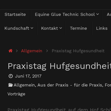
Zum
Zum
Startseite
Equine Glue Technic School
Au
Inhalt
springen
Inhalt
Kundschaft
Kontakt
Termine
Links
springen
Start
Allgemein
Praxistag Hufgesundheit
Praxistag Hufgesundhei
Juni 17, 2017
Allgemein
,
Aus der Praxis - für die Praxis
,
Fo
Vorträge
Praxistag Hufgesundheit auf dem Hof Schön