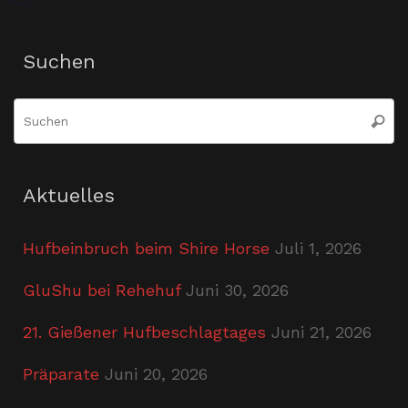
Suchen
S
Suche
n
Aktuelles
Hufbeinbruch beim Shire Horse
Juli 1, 2026
GluShu bei Rehehuf
Juni 30, 2026
21. Gießener Hufbeschlagtages
Juni 21, 2026
Präparate
Juni 20, 2026