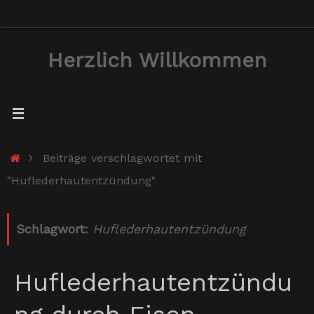
Zum
Inhalt
Herzlich Willkommen
springen
Start
Beiträge verschlagwortet mit
"Huflederhautentzündung"
Schlagwort:
Huflederhautentzündung
Huflederhautentzündu