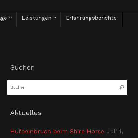
äge
Leistungen
Erfahrungsberichte
Herzlich Willkommen
Suchen
Suc
Suchen
nac
Aktuelles
Hufbeinbruch beim Shire Horse
Juli 1,