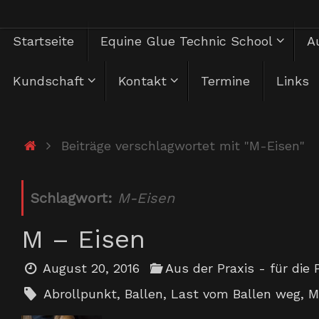
Zum
Zum
Startseite
Equine Glue Technic School
Au
Inhalt
springen
Inhalt
Kundschaft
Kontakt
Termine
Links
springen
Start
Beiträge verschlagwortet mit "M-Eisen"
Schlagwort:
M-Eisen
M – Eisen
August 20, 2016
Aus der Praxis - für die 
Abrollpunkt
,
Ballen
,
Last vom Ballen weg
,
M