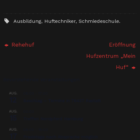
Ausbildung
,
Huftechniker
,
Schmiedeschule
.
Rehehuf
Eröffnung
Hufzentrum „Mein
Huf“
Bevorstehende Veranstaltungen
AUG.
08:00
-
17:00
12
Beschlag – Termine in 76437 Rastatt
AUG.
00:00
15
Treffen Nordpferd Hamburg
AUG.
08:00
-
18:00
17
Praxistage nach Absprache möglich