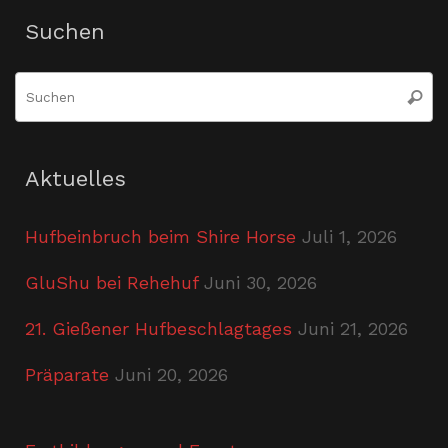
Suchen
S
Suche
n
Aktuelles
Hufbeinbruch beim Shire Horse
Juli 1, 2026
GluShu bei Rehehuf
Juni 30, 2026
21. Gießener Hufbeschlagtages
Juni 21, 2026
Präparate
Juni 20, 2026