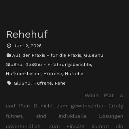
Rehehuf
Juni 2, 2026
Aus der Praxis - für die Praxis
,
GlueShu
,
GluShu
,
GluShu - Erfahrungsberichte
,
Hufkrankheiten
,
Hufrehe
,
Hufrehe
GluShu
,
Hufrehe
,
Rehe
Wenn Plan A
und Plan B nicht zum gewünschten Erfolg
führen, sind individuelle Lösungen
unvermeidlich. Zum Einsatz kommt ein