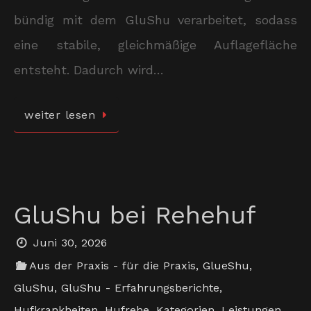
bündig mit dem GluShu verarbeitet, sodass
eine stabile, gleichmäßige Auflagefläche
entsteht. Dadurch wird…
weiter lesen
GluShu bei Rehehuf
Juni 30, 2026
Aus der Praxis - für die Praxis
,
GlueShu
,
GluShu
,
GluShu - Erfahrungsberichte
,
Hufkrankheiten
,
Hufrehe
,
Kategorien
,
Leistungen