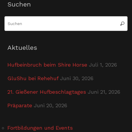
Suchen
S
Suche
n
Aktuelles
Hufbeinbruch beim Shire Horse
Juli 1, 2026
GluShu bei Rehehuf
Juni 30, 2026
21. Gießener Hufbeschlagtages
Juni 21, 2026
Präparate
Juni 20, 2026
Fortbildungen und Events