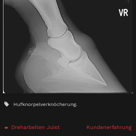
Hufknorpelverknöcherung
.
Dreharbeiten Juist
Kundenerfahrung