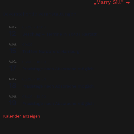
„Marry Sill“
Bevorstehende Veranstaltungen
AUG.
08:00
-
17:00
12
Beschlag – Termine in 76437 Rastatt
AUG.
00:00
15
Treffen Nordpferd Hamburg
AUG.
08:00
-
18:00
17
Praxistage nach Absprache möglich
AUG.
08:00
-
18:00
18
Praxistage nach Absprache möglich
AUG.
08:00
-
18:00
19
Praxistage nach Absprache möglich
Kalender anzeigen