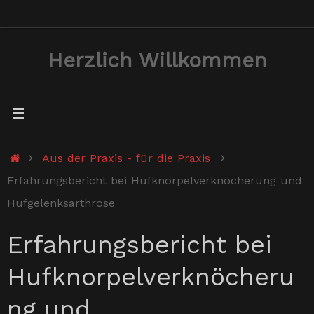
Zum
Inhalt
Herzlich Willkommen
springen
Start
Aus der Praxis - für die Praxis
Erfahrungsbericht bei Hufknorpelverknöcherung und
Hufgelenksarthrose
Erfahrungsbericht bei
Hufknorpelverknöcheru
ng und