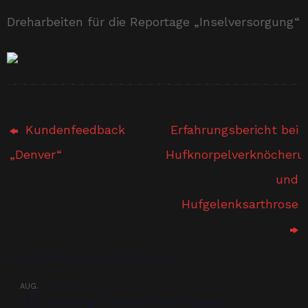
Dreharbeiten für die Reportage „Inselversorgung“
Kundenfeedback
Erfahrungsbericht bei
„Denver“
Hufknorpelverknöcheru
und
Hufgelenksarthrose
Bevorstehende Veranstaltungen
AUG.
08:00
-
17:00
12
Beschlag – Termine in 76437 Rastatt