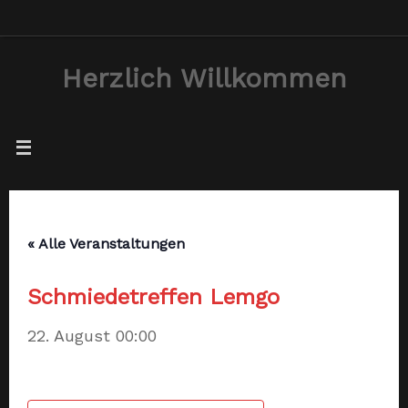
Zum
Inhalt
Herzlich Willkommen
springen
« Alle Veranstaltungen
Schmiedetreffen Lemgo
22. August 00:00