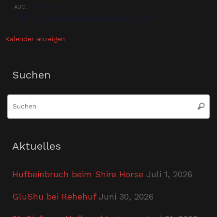
AUG.
08:00
-
18:00
19
Praxistage nach Absprache möglich
Kalender anzeigen
Suchen
S
Suche
n
Aktuelles
Hufbeinbruch beim Shire Horse
Juli 1, 2026
GluShu bei Rehehuf
Juni 30, 2026