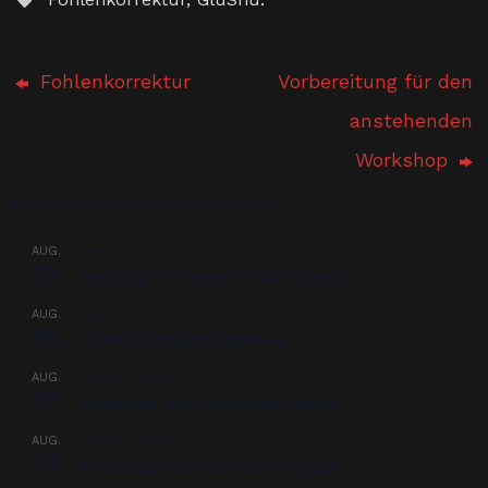
Fohlenkorrektur
Vorbereitung für den
anstehenden
Workshop
Bevorstehende Veranstaltungen
AUG.
08:00
-
17:00
12
Beschlag – Termine in 76437 Rastatt
AUG.
00:00
15
Treffen Nordpferd Hamburg
AUG.
08:00
-
18:00
17
Praxistage nach Absprache möglich
AUG.
08:00
-
18:00
18
Praxistage nach Absprache möglich