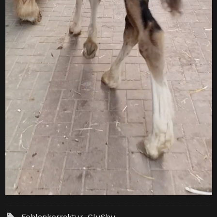
Fohlenkorrektur
,
GluShu
.