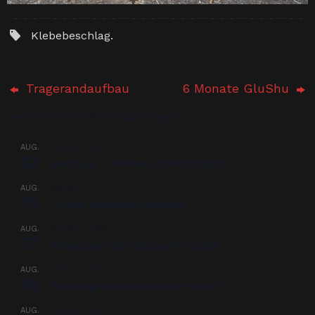
Klebebeschlag
.
Tragerandaufbau
6 Monate GluShu
Bevorstehende Veranstaltungen
AUG.
08:00
-
17:00
12
Beschlag – Termine in 76437 Rastatt
AUG.
00:00
15
Treffen Nordpferd Hamburg
AUG.
08:00
-
18:00
17
Praxistage nach Absprache möglich
AUG.
08:00
-
18:00
18
Praxistage nach Absprache möglich
AUG.
08:00
-
18:00