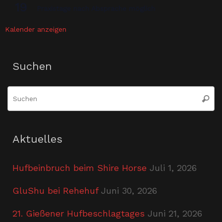
19
Praxistage nach Absprache möglich
Kalender anzeigen
Suchen
S
Suche
n
Aktuelles
Hufbeinbruch beim Shire Horse
Juli 1, 2026
GluShu bei Rehehuf
Juni 30, 2026
21. Gießener Hufbeschlagtages
Juni 21, 2026