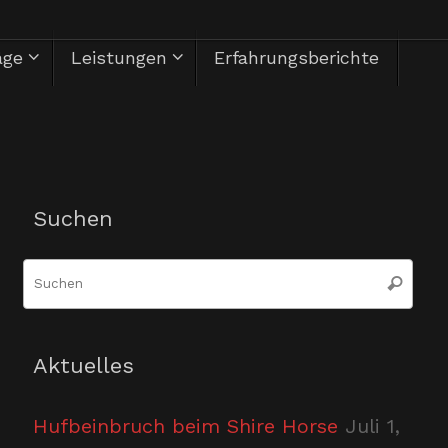
äge
Leistungen
Erfahrungsberichte
Herzlich Willkommen
Suchen
Suc
Suchen
nac
Aktuelles
Hufbeinbruch beim Shire Horse
Juli 1,