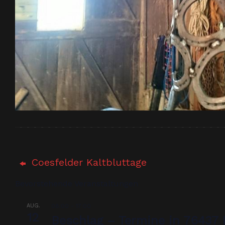
Coesfelder Kaltbluttage
Bevorstehende Veranstaltungen
AUG.
08:00
-
17:00
12
Beschlag – Termine in 76437 