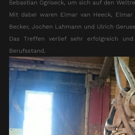
Sebastian Ogriseck, um sich auf den Weltr
Mit dabei waren Elmar van Heeck, Elmar Du
Becker, Jochen Lahmann und Ulrich Geruse
Das Treffen verlief sehr erfolgreich un
Berufsstand.