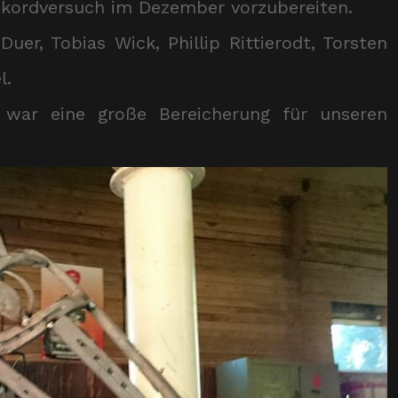
ekordversuch im Dezember vorzubereiten.
er, Tobias Wick, Phillip Rittierodt, Torsten
l.
d war eine große Bereicherung für unseren