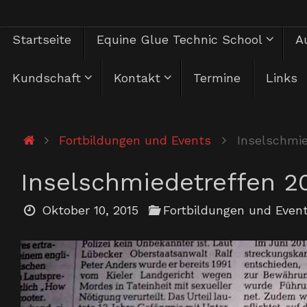
Zum
Zum
Startseite
Equine Glue Technic School
Au
Inhalt
springen
Inhalt
Kundschaft
Kontakt
Termine
Links
springen
Start
Fortbildungen und Events
Inselschmie
Inselschmiedetreffen 2
Oktober 10, 2015
Fortbildungen und Even