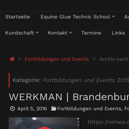
Zum
Zum
Startseite
Equine Glue Technic School
Au
Inhalt
springen
Inhalt
Kundschaft
Kontakt
Termine
Links
springen
Start
Fortbildungen und Events
Archiv nach
Kategorie:
Fortbildungen und Events 201
WERKMAN | Brandenburg
April 5, 2016
Fortbildungen und Events
,
F
https://vimeo