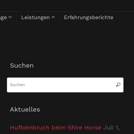
äge
Leistungen
Erfahrungsberichte
Herzlich Willkommen
Suchen
Suc
Suchen
nac
Aktuelles
Hufbeinbruch beim Shire Horse
Juli 1,