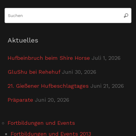
S
Suche
n
Aktuelles
Hufbeinbruch beim Shire Horse
Juli 1, 2026
GluShu bei Rehehuf
Juni 30, 2026
21. Gießener Hufbeschlagtages
Juni 21, 2026
Präparate
Juni 20, 2026
Fortbildungen und Events
Fortbildungen und Events 2013