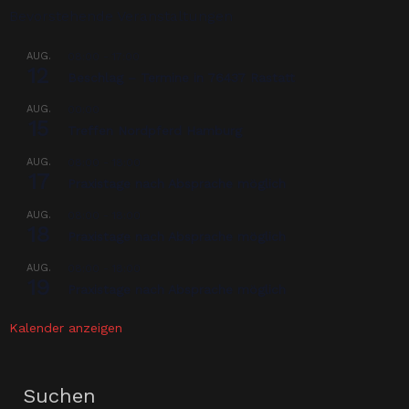
Bevorstehende Veranstaltungen
AUG.
08:00
-
17:00
12
Beschlag – Termine in 76437 Rastatt
AUG.
00:00
15
Treffen Nordpferd Hamburg
AUG.
08:00
-
18:00
17
Praxistage nach Absprache möglich
AUG.
08:00
-
18:00
18
Praxistage nach Absprache möglich
AUG.
08:00
-
18:00
19
Praxistage nach Absprache möglich
Kalender anzeigen
Suchen