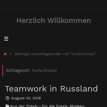
Zum
Inhalt
Herzlich Willkommen
springen
Start
Beiträge verschlagwortet mit "Hufschmied"
Schlagwort:
Hufschmied
Teamwork in Russland
August 10, 2018
Aus der Praxis - für die Praxis
,
Moskau
,