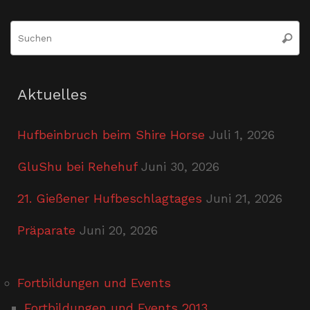
S
Suche
n
Aktuelles
Hufbeinbruch beim Shire Horse
Juli 1, 2026
GluShu bei Rehehuf
Juni 30, 2026
21. Gießener Hufbeschlagtages
Juni 21, 2026
Präparate
Juni 20, 2026
Fortbildungen und Events
Fortbildungen und Events 2013