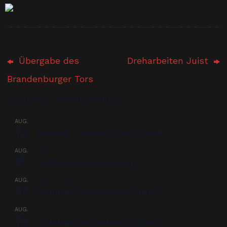
Übergabe des
Dreharbeiten Juist
Brandenburger Tors
Bevorstehende Veranstaltungen
AUG.
08:00
-
17:00
12
Beschlag – Termine in 76437 Rastatt
AUG.
00:00
15
Treffen Nordpferd Hamburg
AUG.
08:00
-
18:00
17
Praxistage nach Absprache möglich
AUG.
08:00
-
18:00
18
Praxistage nach Absprache möglich