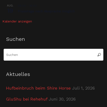
AUG.
08:00
-
18:00
19
Praxistage nach Absprache möglich
Kalender anzeigen
Suchen
S
Suche
n
Aktuelles
Hufbeinbruch beim Shire Horse
Juli 1, 2026
GluShu bei Rehehuf
Juni 30, 2026