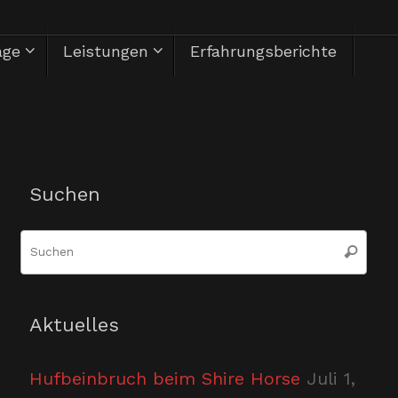
äge
Leistungen
Erfahrungsberichte
Herzlich Willkommen
Suchen
Suc
Suchen
nac
Aktuelles
Hufbeinbruch beim Shire Horse
Juli 1,