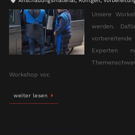
Anschauungsmaterial
,
Röntgen
,
Vorbereitun
Unsere Works
werden. Dafü
vorbereitend
Experten n
Themenschwe
Workshop vor.
weiter lesen
Bevorstehende Veranstaltungen