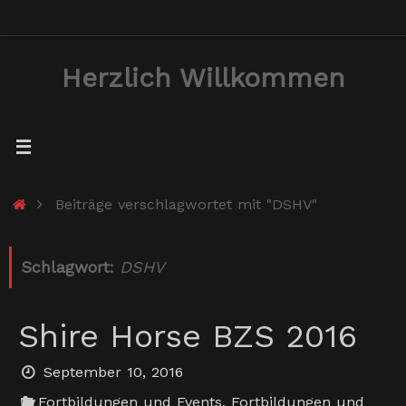
Zum
Inhalt
Herzlich Willkommen
springen
Start
Beiträge verschlagwortet mit "DSHV"
Schlagwort:
DSHV
Shire Horse BZS 2016
September 10, 2016
Fortbildungen und Events
,
Fortbildungen und