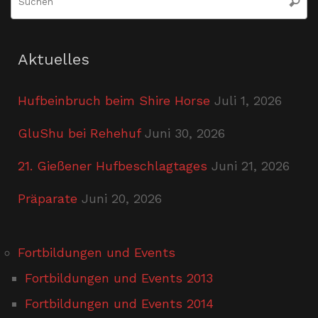
Suche
n
Aktuelles
Hufbeinbruch beim Shire Horse
Juli 1, 2026
GluShu bei Rehehuf
Juni 30, 2026
21. Gießener Hufbeschlagtages
Juni 21, 2026
Präparate
Juni 20, 2026
Fortbildungen und Events
Fortbildungen und Events 2013
Fortbildungen und Events 2014