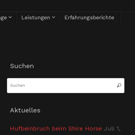
äge
Leistungen
Erfahrungsberichte
Herzlich Willkommen
Suchen
Suc
Suchen
nac
Aktuelles
Hufbeinbruch beim Shire Horse
Juli 1,