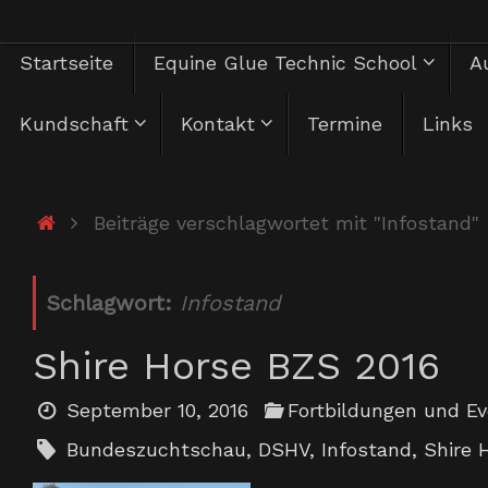
Zum
Zum
Startseite
Equine Glue Technic School
Au
Inhalt
springen
Inhalt
Kundschaft
Kontakt
Termine
Links
springen
Start
Beiträge verschlagwortet mit "Infostand"
Schlagwort:
Infostand
Shire Horse BZS 2016
September 10, 2016
Fortbildungen und E
Bundeszuchtschau
,
DSHV
,
Infostand
,
Shire 