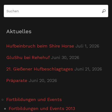
S
Suche
n
Aktuelles
Hufbeinbruch beim Shire Horse
Juli 1, 2026
GluShu bei Rehehuf
Juni 30, 2026
21. Gießener Hufbeschlagtages
Juni 21, 2026
Präparate
Juni 20, 2026
Fortbildungen und Events
Fortbildungen und Events 2013