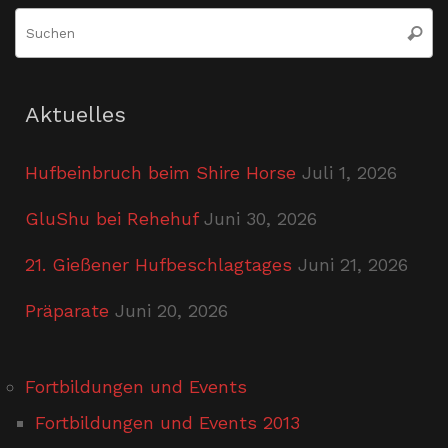
S
Suche
n
Aktuelles
Hufbeinbruch beim Shire Horse
Juli 1, 2026
GluShu bei Rehehuf
Juni 30, 2026
21. Gießener Hufbeschlagtages
Juni 21, 2026
Präparate
Juni 20, 2026
Fortbildungen und Events
Fortbildungen und Events 2013