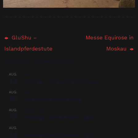
GluShu –
Messe Equirose in
Islandpferdestute
Moskau
Bevorstehende Veranstaltungen
AUG.
08:00
-
17:00
12
Beschlag – Termine in 76437 Rastatt
AUG.
00:00
15
Treffen Nordpferd Hamburg
AUG.
08:00
-
18:00
17
Praxistage nach Absprache möglich
AUG.
08:00
-
18:00
18
Praxistage nach Absprache möglich