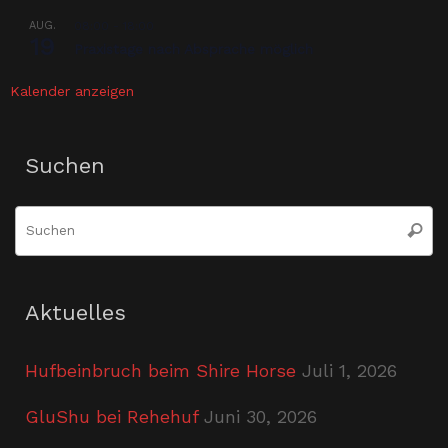
AUG.
08:00
-
18:00
19
Praxistage nach Absprache möglich
Kalender anzeigen
Suchen
S
Suche
n
Aktuelles
Hufbeinbruch beim Shire Horse
Juli 1, 2026
GluShu bei Rehehuf
Juni 30, 2026