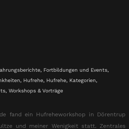
fahrungsberichte
,
Fortbildungen und Events
,
nkheiten
,
Hufrehe
,
Hufrehe
,
Kategorien
,
ts
,
Workshops & Vorträge
e fand ein Hufreheworkshop in Dörentrup
ltze und meiner Wenigkeit statt. Zentrales