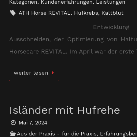
Kategorien
,
Kundenerfahrungen
,
Leistungen
ATH Horse REVITAL
,
Hufkrebs
,
Kaltblut
Entwicklung
Ausschneiden, der Optimierung von Halt
Horsecare REVITAL. Im April war der erste 
weiter lesen
Isländer mit Hufrehe
Mai 7, 2024
Aus der Praxis - für die Praxis
,
Erfahrungsber