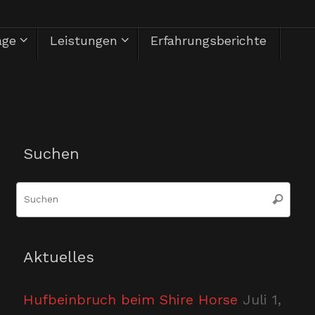
äge
Leistungen
Erfahrungsberichte
Herzlich Willkommen
Suchen
Suc
Suchen
nac
Aktuelles
Hufbeinbruch beim Shire Horse
Juli 1,