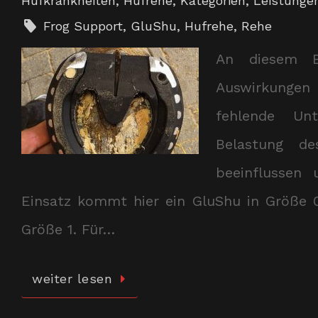
Hufkrankheiten
,
Hufrehe
,
Kategorien
,
Leistunge
Frog Support
,
GluShu
,
Hufrehe
,
Rehe
An diesem Be
Auswirkungen 
fehlende Un
Belastung de
beeinflussen
Einsatz kommt hier ein GluShu in Größe 
Größe 1. Für…
weiter lesen