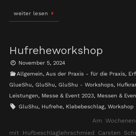
weiter lesen
Hufreheworkshop
November 5, 2024
Allgemein
,
Aus der Praxis - für die Praxis
,
Er
GlueShu
,
GluShu
,
GluShu - Workshops
,
Hufkra
Leistungen
,
Messe & Event 2023
,
Messen & Even
GluShu
,
Hufrehe
,
Klebebeschlag
,
Workshop
Am Wochenend
mit Hufbeschlaglehrschmied Carsten Schu