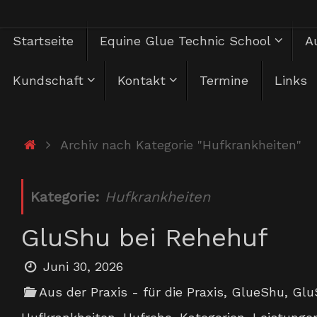
Zum
Zum
Startseite
Equine Glue Technic School
Au
Inhalt
springen
Inhalt
Kundschaft
Kontakt
Termine
Links
springen
Start
Archiv nach Kategorie "Hufkrankheiten"
Kategorie:
Hufkrankheiten
GluShu bei Rehehuf
Juni 30, 2026
Aus der Praxis - für die Praxis
,
GlueShu
,
Glu