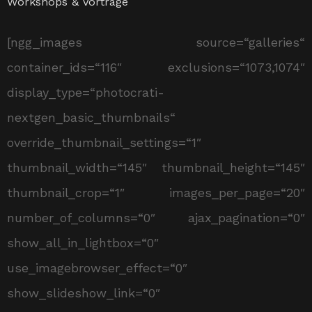
Workshops & Vorträge
[ngg_images source=“galleries“
container_ids=“116″ exclusions=“1073,1074″
display_type=“photocrati-
nextgen_basic_thumbnails“
override_thumbnail_settings=“1″
thumbnail_width=“145″ thumbnail_height=“145″
thumbnail_crop=“1″ images_per_page=“20″
number_of_columns=“0″ ajax_pagination=“0″
show_all_in_lightbox=“0″
use_imagebrowser_effect=“0″
show_slideshow_link=“0″