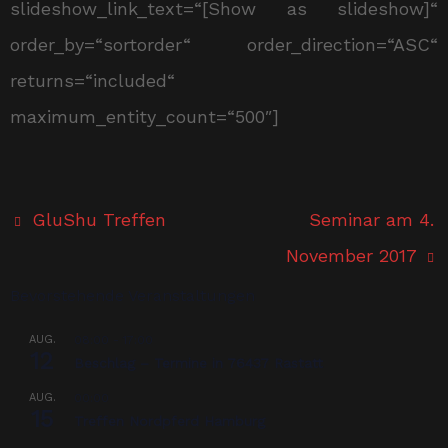
slideshow_link_text=“[Show as slideshow]“
order_by=“sortorder“ order_direction=“ASC“
returns=“included“
maximum_entity_count=“500″]
GluShu Treffen
Seminar am 4.
November 2017
Bevorstehende Veranstaltungen
AUG.
08:00
-
17:00
12
Beschlag – Termine in 76437 Rastatt
AUG.
00:00
15
Treffen Nordpferd Hamburg