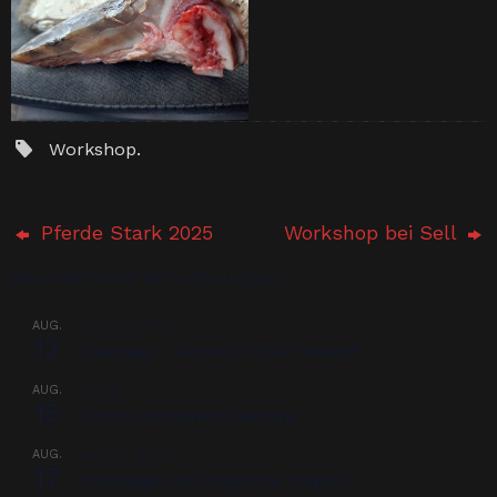
Workshop
.
Pferde Stark 2025
Workshop bei Sell
Bevorstehende Veranstaltungen
AUG.
08:00
-
17:00
12
Beschlag – Termine in 76437 Rastatt
AUG.
00:00
15
Treffen Nordpferd Hamburg
AUG.
08:00
-
18:00
17
Praxistage nach Absprache möglich