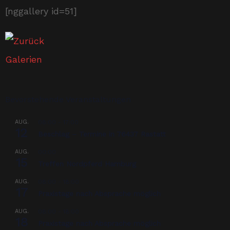
[nggallery id=51]
Bevorstehende Veranstaltungen
AUG.
08:00
-
17:00
12
Beschlag – Termine in 76437 Rastatt
AUG.
00:00
15
Treffen Nordpferd Hamburg
AUG.
08:00
-
18:00
17
Praxistage nach Absprache möglich
AUG.
08:00
-
18:00
18
Praxistage nach Absprache möglich