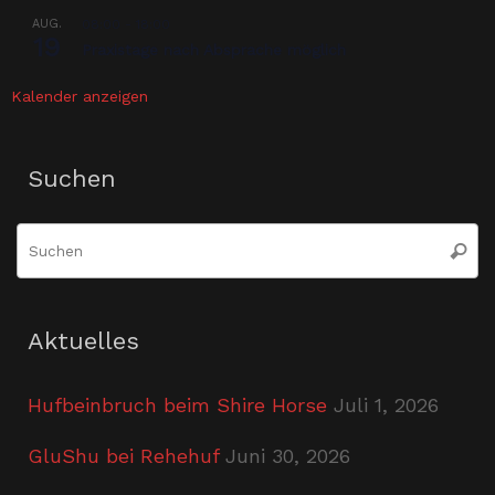
AUG.
08:00
-
18:00
19
Praxistage nach Absprache möglich
Kalender anzeigen
Suchen
S
Suche
n
Aktuelles
Hufbeinbruch beim Shire Horse
Juli 1, 2026
GluShu bei Rehehuf
Juni 30, 2026