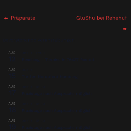
Präparate
GluShu bei Rehehuf
Bevorstehende Veranstaltungen
AUG.
08:00
-
17:00
12
Beschlag – Termine in 76437 Rastatt
AUG.
00:00
15
Treffen Nordpferd Hamburg
AUG.
08:00
-
18:00
17
Praxistage nach Absprache möglich
AUG.
08:00
-
18:00
18
Praxistage nach Absprache möglich
AUG.
08:00
-
18:00
19
Praxistage nach Absprache möglich