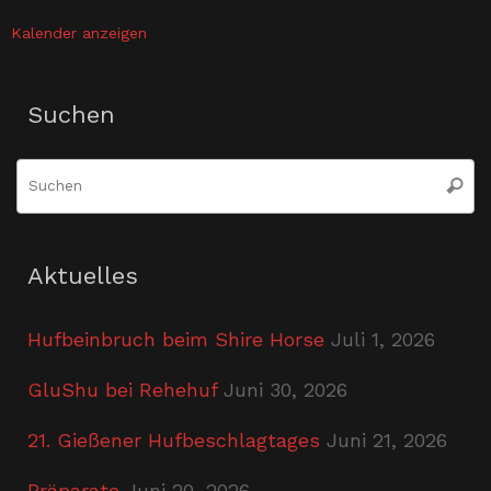
Kalender anzeigen
Suchen
S
Suche
n
Aktuelles
Hufbeinbruch beim Shire Horse
Juli 1, 2026
GluShu bei Rehehuf
Juni 30, 2026
21. Gießener Hufbeschlagtages
Juni 21, 2026
Präparate
Juni 20, 2026