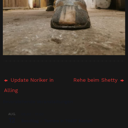
Update Noriker in
Rehe beim Shetty
Alling
Bevorstehende Veranstaltungen
AUG.
08:00
-
17:00
12
Beschlag – Termine in 76437 Rastatt