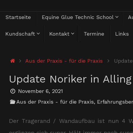
Zum
Zum
Startseite
Equine Glue Technic School
Au
Inhalt
springen
Inhalt
Kundschaft
Kontakt
Termine
Links
springen
Start
Aus der Praxis - für die Praxis
Update 
Update Noriker in Alling
November 6, 2021
Aus der Praxis - für die Praxis
,
Erfahrungsber
Der Tragerand / Wandaufbau ist nun 4 W
ergänzen sich super. Hält immer noch supe