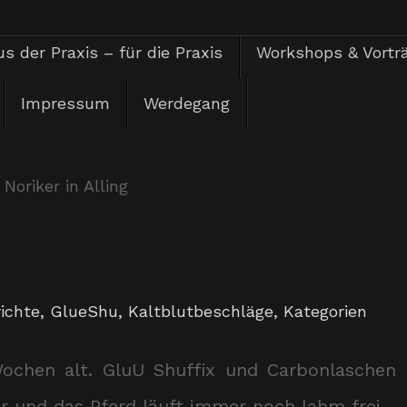
s der Praxis – für die Praxis
Workshops & Vortr
Impressum
Werdegang
Noriker in Alling
ichte
,
GlueShu
,
Kaltblutbeschläge
,
Kategorien
ochen alt. GluU Shuffix und Carbonlaschen
r und das Pferd läuft immer noch lahm frei .