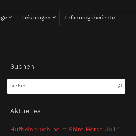
äge
Leistungen
Erfahrungsberichte
Herzlich Willkommen
Suchen
Suc
Suchen
nac
Aktuelles
Hufbeinbruch beim Shire Horse
Juli 1,